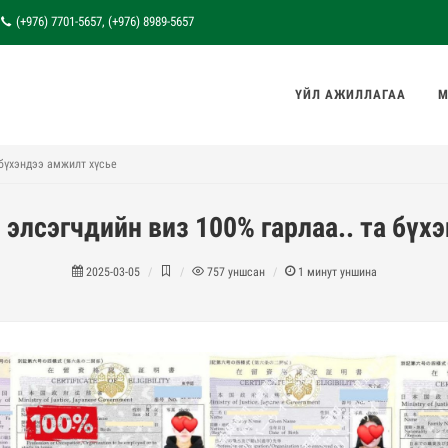
(+976) 7701-5657, (+976) 8989-5657
ҮЙЛ АЖИЛЛАГАА
М
 бүхэндээ амжилт хүсье
 элсэгчдийн виз 100% гарлаа.. та бүх
2025-03-05
757
уншсан
1
минут уншина