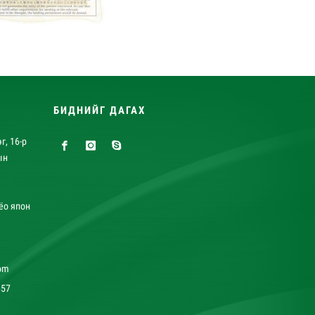
БИДНИЙГ ДАГАХ
г, 16-р
ын
ёо япон
om
657