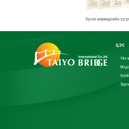
Хүсэл мөрөөдлийн зүгр
ЦЭС
Үйл 
Мэд
Холб
Зург