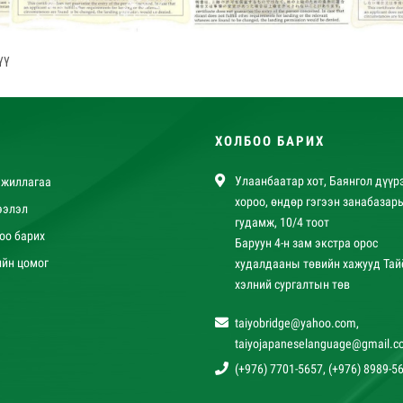
үү
ХОЛБОО БАРИХ
Улаанбаатар хот, Баянгол дүүрэ
ажиллагаа
хороо, өндөр гэгээн занабазар
ээлэл
гудамж, 10/4 тоот
оо барих
Баруун 4-н зам экстра орос
ийн цомог
худалдааны төвийн хажууд Тай
хэлний сургалтын төв
taiyobridge@yahoo.com
,
taiyojapaneselanguage@gmail.c
(+976) 7701-5657, (+976) 8989-5