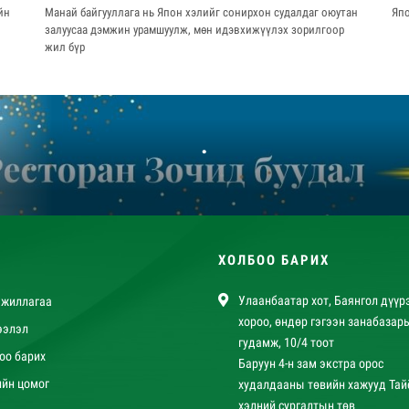
йн
Манай байгууллага нь Япон хэлийг сонирхон судалдаг оюутан
Япо
залуусаа дэмжин урамшуулж, мөн идэвхижүүлэх зорилгоор
жил бүр
.
ХОЛБОО БАРИХ
Улаанбаатар хот, Баянгол дүүрэ
ажиллагаа
хороо, өндөр гэгээн занабазар
ээлэл
гудамж, 10/4 тоот
оо барих
Баруун 4-н зам экстра орос
ийн цомог
худалдааны төвийн хажууд Тай
хэлний сургалтын төв