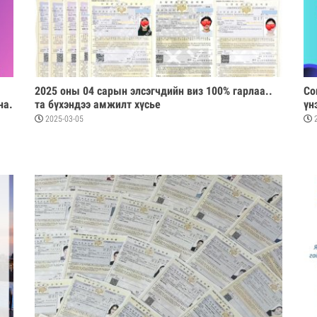
2025 оны 04 сарын элсэгчдийн виз 100% гарлаа..
Со
на.
та бүхэндээ амжилт хүсье
үн
он
2025-03-05
2
яв