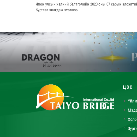
Япон улсын хэлний бэлтгэлийн 2020 оны 07 сарын элсэлти
бүртгэл явагдаж эхэллээ.
ЦЭС
Үйл 
Мэд
Холб
Зург