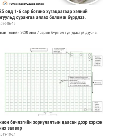
25 онд 1-6 сар богино хугацаагаар хэлний
ргуульд сурангаа аялах боломж бүрдлээ.
020-06-19
най төвийн 2020 оны 7 сарын бүртгэл тун удахгүй дуусна.
хион бичлэгийн зориулалтын цаасан дээр хэрхэн
чих заавар
019-10-24