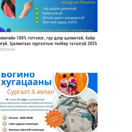
нингийн 100% тэтгэлэг, гар дээр цалинтай, байр
эгүй. Цалингаас сургалтын төлбөр татахгүй 2025
ы 10 сарын элсэлтийн сонгон шалгаруулалт
025-03-04
агдаж байна. Та яараарай.