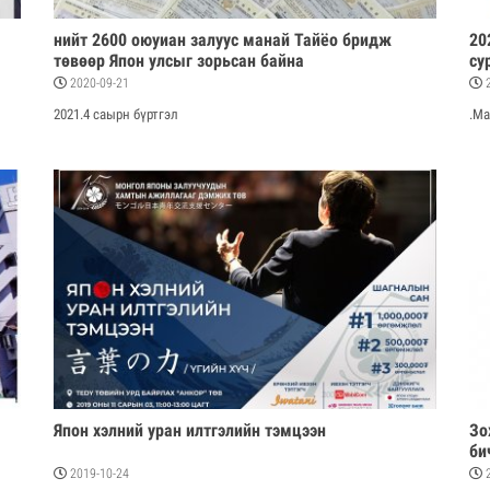
нийт 2600 оюуиан залуус манай Тайёо бридж
20
төвөөр Япон улсыг зорьсан байна
су
2020-09-21
2
2021.4 саырн бүртгэл
.Ма
Япон хэлний уран илтгэлийн тэмцээн
Зо
би
2019-10-24
2