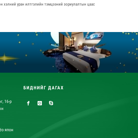
н хэлний уран илтгэлийн тэмцээний зориулалтын цаас
БИДНИЙГ ДАГАХ
г, 16-р
ын
ёо япон