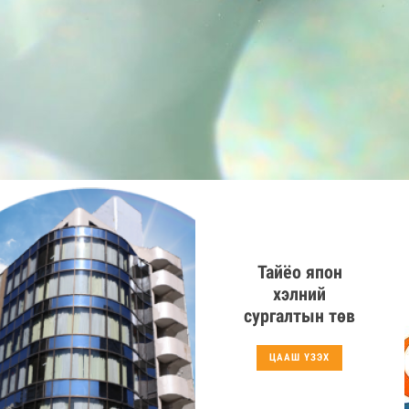
Тайёо япон
хэлний
сургалтын төв
ЦААШ ҮЗЭХ