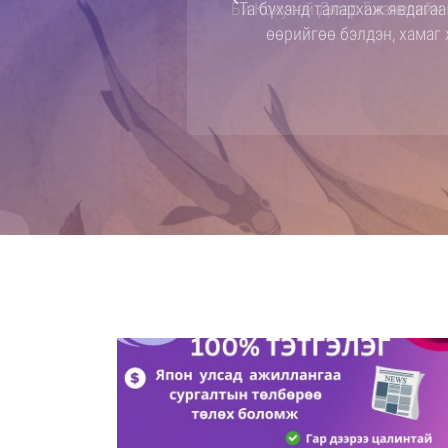
Би Кокусай Дюар Бизнесийн 