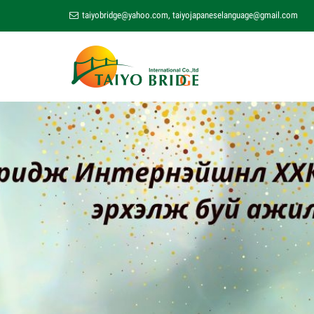
taiyobridge@yahoo.com
,
taiyojapaneselanguage@gmail.com