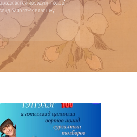
гаанд олон улсын харилцааны