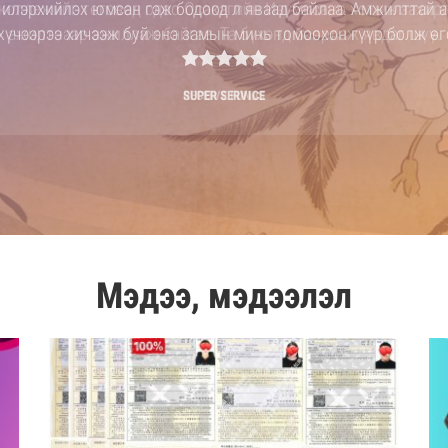
коллежийг төгсөөд одоо Осакагийн Изүмисано хотын захир
ажилтнаар ажиллаж байгаа. Та бүхэнд баярлаж явдаг шүү.
RECEIVE FUNDS
Мэдээ, мэдээлэл