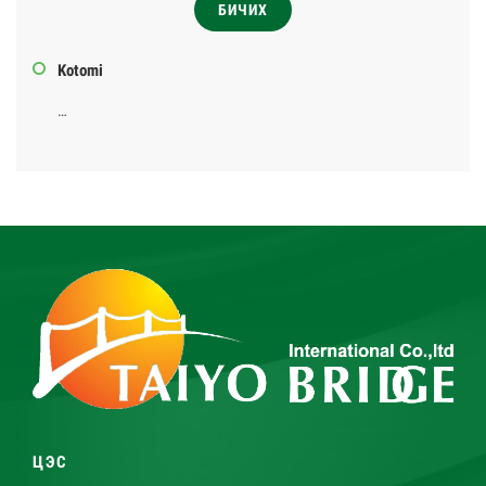
БИЧИХ
Kotomi
…
ЦЭС