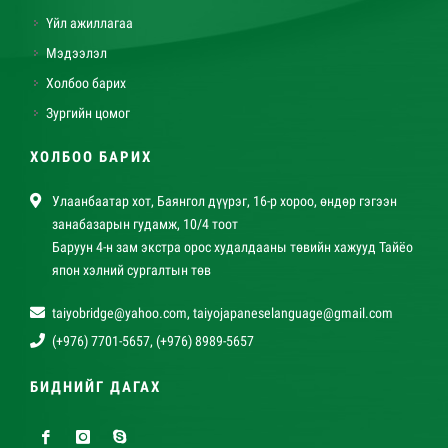
Үйл ажиллагаа
Мэдээлэл
Холбоо барих
Зургийн цомог
ХОЛБОО БАРИХ
Улаанбаатар хот, Баянгол дүүрэг, 16-р хороо, өндөр гэгээн
занабазарын гудамж, 10/4 тоот
Баруун 4-н зам экстра орос худалдааны төвийн хажууд Тайёо
япон хэлний сургалтын төв
taiyobridge@yahoo.com
,
taiyojapaneselanguage@gmail.com
(+976) 7701-5657, (+976) 8989-5657
БИДНИЙГ ДАГАХ