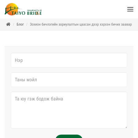
Блог
Зохион бичлэгийн зориулалтын цаасан дээр хэрхэн бичих заавар